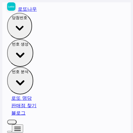
로또나우
당첨번호
번호 생성
번호 분석
로또 명당
판매점 찾기
블로그