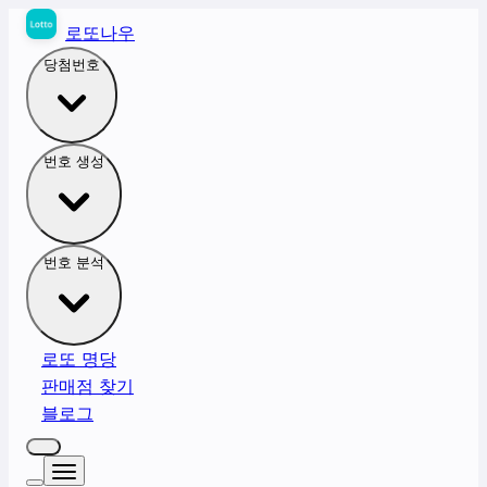
로또나우
당첨번호
번호 생성
번호 분석
로또 명당
판매점 찾기
블로그