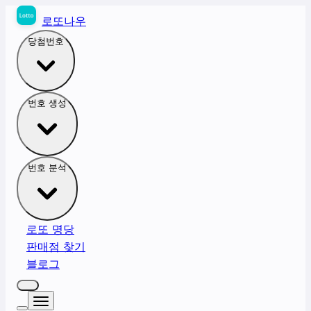
로또나우
당첨번호
번호 생성
번호 분석
로또 명당
판매점 찾기
블로그