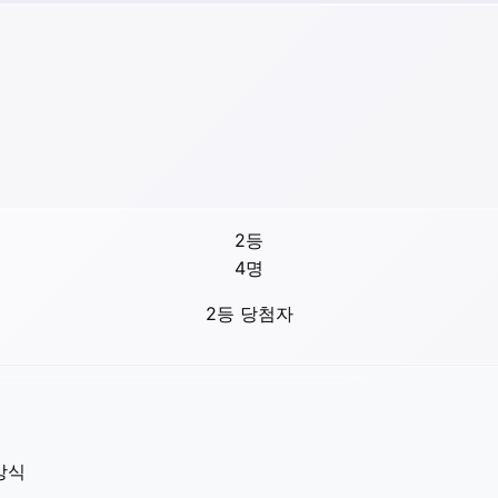
2등
4
명
2등 당첨자
방식