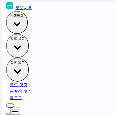
로또나우
당첨번호
번호 생성
번호 분석
로또 명당
판매점 찾기
블로그