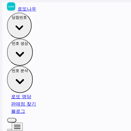
로또나우
당첨번호
번호 생성
번호 분석
로또 명당
판매점 찾기
블로그