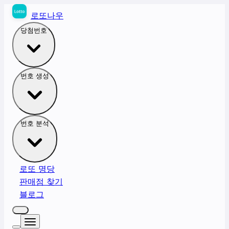
로또나우
당첨번호
번호 생성
번호 분석
로또 명당
판매점 찾기
블로그