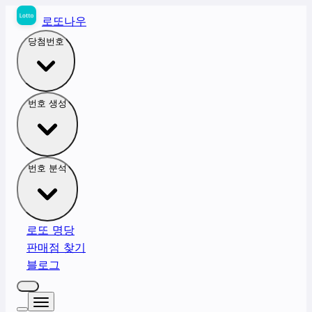
로또나우
당첨번호
번호 생성
번호 분석
로또 명당
판매점 찾기
블로그