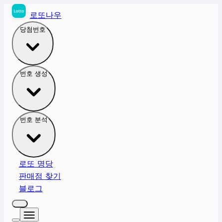
로또나우
당첨번호
번호 생성
번호 분석
로또 명당
판매점 찾기
블로그