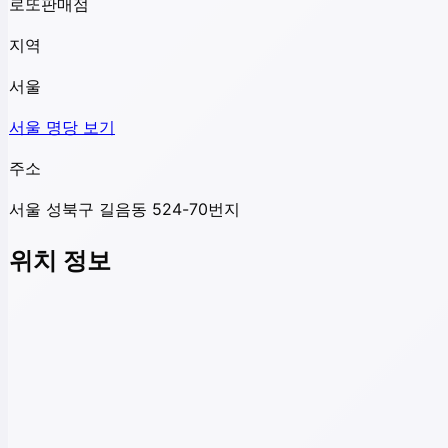
로또판매점
지역
서울
서울
명당 보기
주소
서울 성북구 길음동 524-70번지
위치 정보