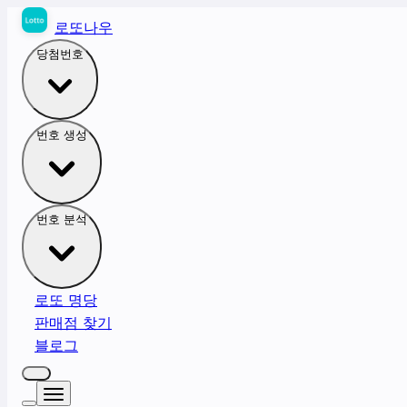
로또나우
당첨번호
번호 생성
번호 분석
로또 명당
판매점 찾기
블로그