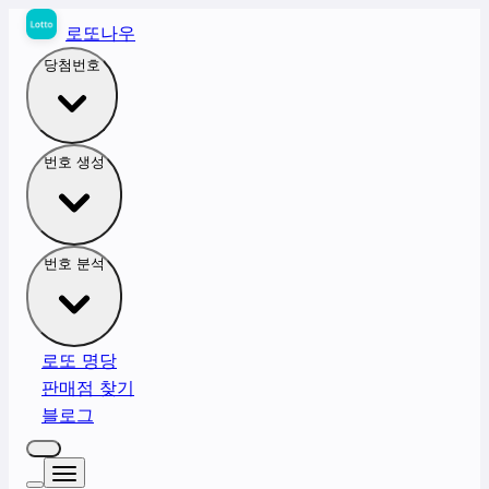
로또나우
당첨번호
번호 생성
번호 분석
로또 명당
판매점 찾기
블로그