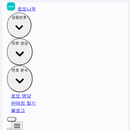
로또나우
당첨번호
번호 생성
번호 분석
로또 명당
판매점 찾기
블로그