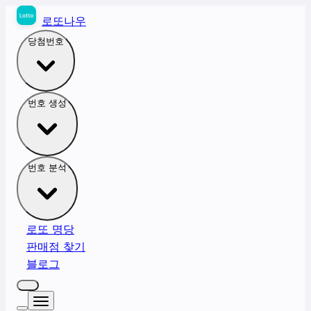
로또나우
당첨번호
번호 생성
번호 분석
로또 명당
판매점 찾기
블로그