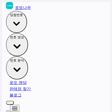
로또나우
당첨번호
번호 생성
번호 분석
로또 명당
판매점 찾기
블로그