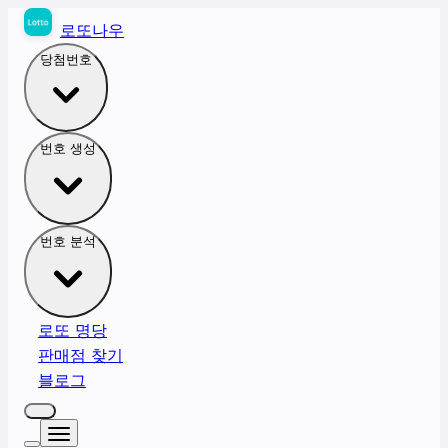
로또나우
당첨번호
번호 생성
번호 분석
로또 명당
판매점 찾기
블로그