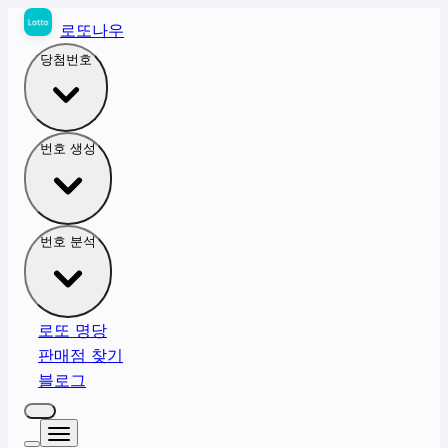
로또나우
당첨번호
번호 생성
번호 분석
로또 명당
판매점 찾기
블로그