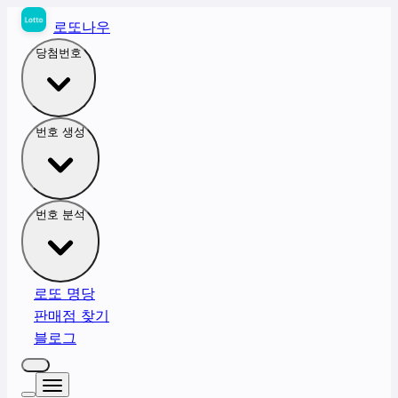
로또나우
당첨번호
번호 생성
번호 분석
로또 명당
판매점 찾기
블로그