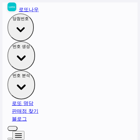
로또나우
당첨번호
번호 생성
번호 분석
로또 명당
판매점 찾기
블로그