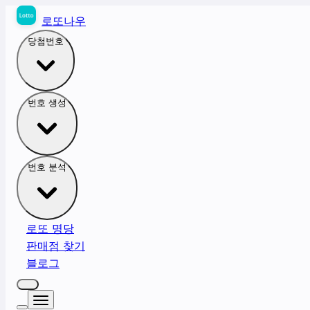
로또나우
당첨번호
번호 생성
번호 분석
로또 명당
판매점 찾기
블로그