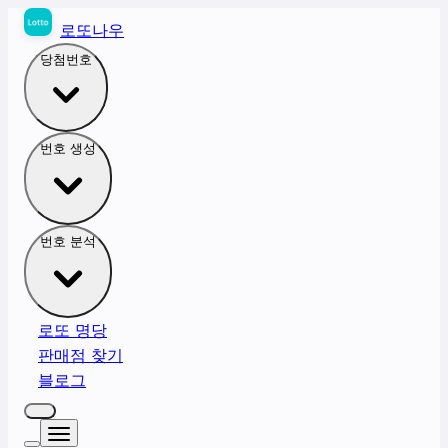
로또나우
당첨번호
번호 생성
번호 분석
로또 명당
판매점 찾기
블로그