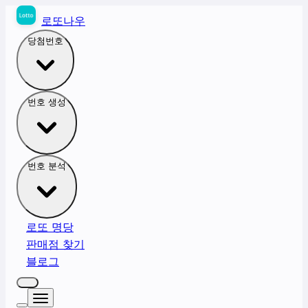
로또나우
당첨번호
번호 생성
번호 분석
로또 명당
판매점 찾기
블로그