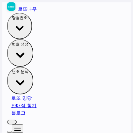
로또나우
당첨번호
번호 생성
번호 분석
로또 명당
판매점 찾기
블로그