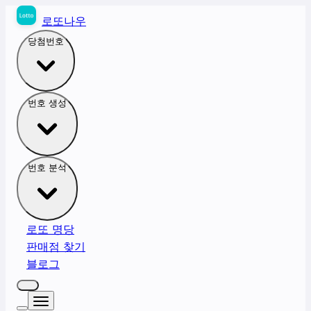
로또나우
당첨번호
번호 생성
번호 분석
로또 명당
판매점 찾기
블로그