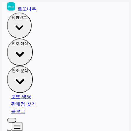
로또나우
당첨번호
번호 생성
번호 분석
로또 명당
판매점 찾기
블로그