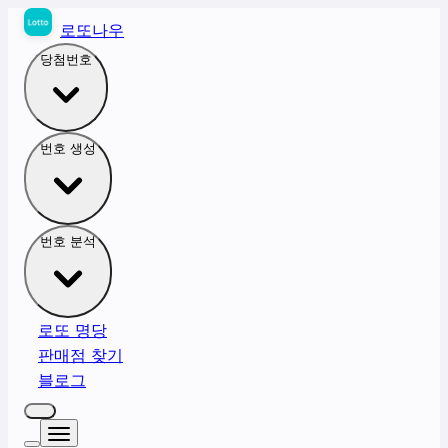
로또나우
당첨번호
번호 생성
번호 분석
로또 명당
판매점 찾기
블로그