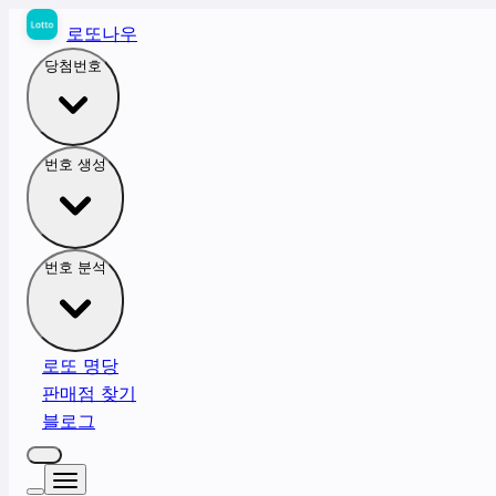
로또나우
당첨번호
번호 생성
번호 분석
로또 명당
판매점 찾기
블로그