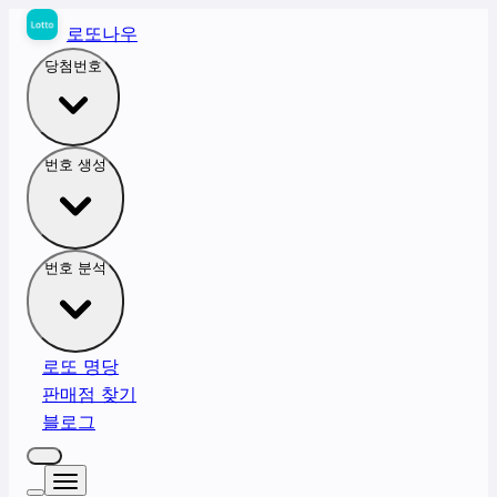
로또나우
당첨번호
번호 생성
번호 분석
로또 명당
판매점 찾기
블로그