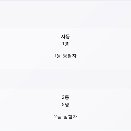
자동
1
명
1등 당첨자
2등
5
명
2등 당첨자