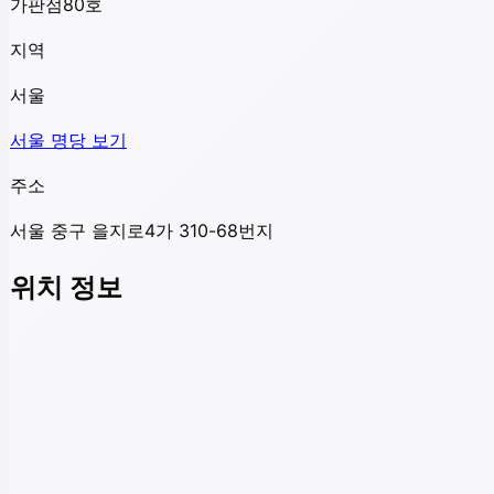
가판점80호
지역
서울
서울
명당 보기
주소
서울 중구 을지로4가 310-68번지
위치 정보