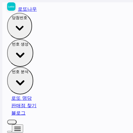
로또나우
당첨번호
번호 생성
번호 분석
로또 명당
판매점 찾기
블로그