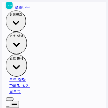
로또나우
당첨번호
번호 생성
번호 분석
로또 명당
판매점 찾기
블로그