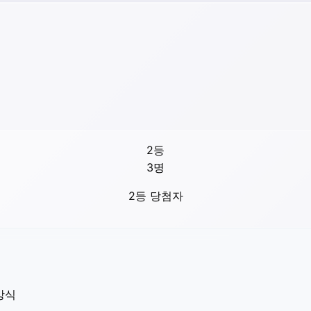
2등
3
명
2등 당첨자
방식