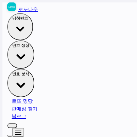
로또나우
당첨번호
번호 생성
번호 분석
로또 명당
판매점 찾기
블로그