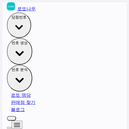
로또나우
당첨번호
번호 생성
번호 분석
로또 명당
판매점 찾기
블로그