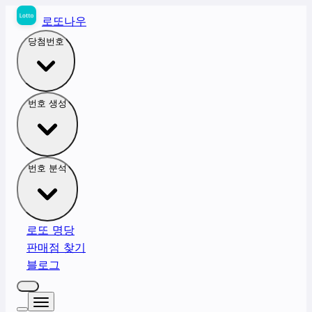
로또나우
당첨번호
번호 생성
번호 분석
로또 명당
판매점 찾기
블로그