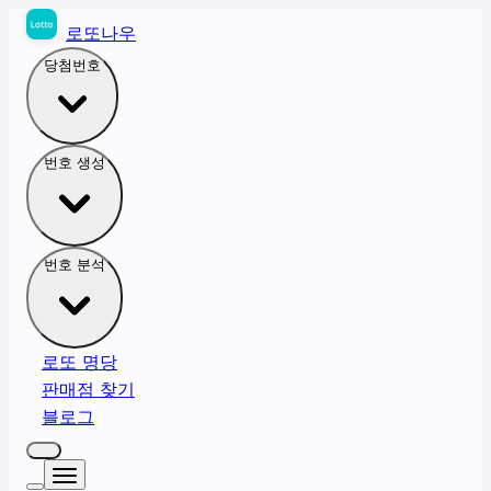
로또나우
당첨번호
번호 생성
번호 분석
로또 명당
판매점 찾기
블로그