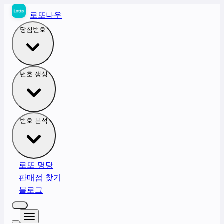
로또나우
당첨번호
번호 생성
번호 분석
로또 명당
판매점 찾기
블로그