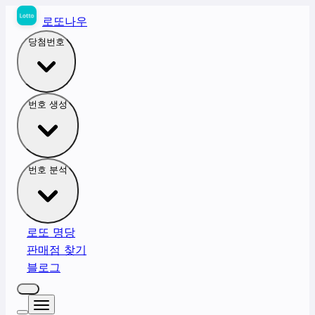
로또나우
당첨번호
번호 생성
번호 분석
로또 명당
판매점 찾기
블로그