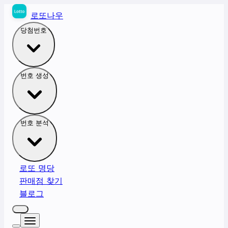
로또나우
당첨번호
번호 생성
번호 분석
로또 명당
판매점 찾기
블로그