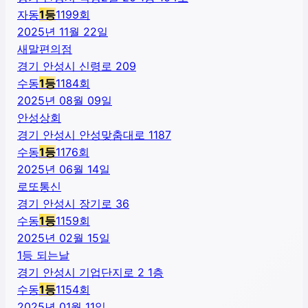
자동
1
등
1199
회
2025년 11월 22일
새말편의점
경기 안성시 신령로 209
수동
1
등
1184
회
2025년 08월 09일
안성상회
경기 안성시 안성맞춤대로 1187
수동
1
등
1176
회
2025년 06월 14일
로또통신
경기 안성시 장기로 36
수동
1
등
1159
회
2025년 02월 15일
1등 되는날
경기 안성시 기업단지로 2 1층
수동
1
등
1154
회
2025년 01월 11일