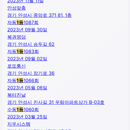
2023년 11월 11일
안성맞춤
경기 안성시 중앙로 371 81, 1층
자동
1
등
1087
회
2023년 09월 30일
복권명당
경기 안성시 승두길 62
자동
1
등
1083
회
2023년 09월 02일
로또통신
경기 안성시 장기로 36
자동
1
등
1066
회
2023년 05월 06일
복터진날
경기 안성시 진사길 31 우림아파트상가 B-03호
수동
1
등
1060
회
2023년 03월 25일
지우시스템