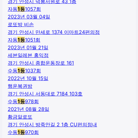
경기 안성시 덕봉서원로 43 1층
자동
1
등
1057
회
2023년 03월 04일
로또방 비손
경기 안성시 만세로 1374 이마트24편의점
자동
1
등
1051
회
2023년 01월 21일
세븐일레븐 홍익점
경기 안성시 종합운동장로 161
수동
1
등
1037
회
2022년 10월 15일
행운복권방
경기 안성시 서동대로 7184 103호
수동
1
등
978
회
2021년 08월 28일
황금알로또
경기 안성시 방죽안길 2 1층 CU편의점내
수동
1
등
970
회