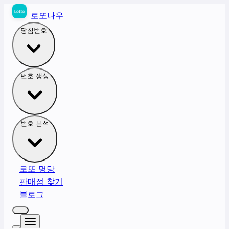
로또나우
당첨번호
번호 생성
번호 분석
로또 명당
판매점 찾기
블로그