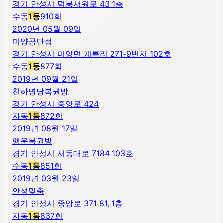
경기 안성시 덕봉서원로 43 1층
수동
1
등
910
회
2020년 05월 09일
미양공단점
경기 안성시 미양면 계륵리 271-9번지 102호
수동
1
등
877
회
2019년 09월 21일
천하명당복권방
경기 안성시 중앙로 424
자동
1
등
872
회
2019년 08월 17일
행운복권방
경기 안성시 서동대로 7184 103호
수동
1
등
851
회
2019년 03월 23일
안성맞춤
경기 안성시 중앙로 371 81, 1층
자동
1
등
837
회