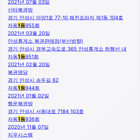
2021년 07월 03일
산타복권방
경기 안성시 아양1로 77-10 해천프라자 제1동 104호
자동
1
등
955
회
2021년 03월 20일
안성휴게소 복권판매점(부산방향)
경기 안성시 경부고속도로 365 안성휴게소 하행선 내
자동
1
등
951
회
2021년 02월 20일
복권명당
경기 안성시 승두길 62
자동
1
등
944
회
2021년 01월 02일
행운복권방
경기 안성시 서동대로 7184 103호
자동
1
등
936
회
2020년 11월 07일
지우시스템