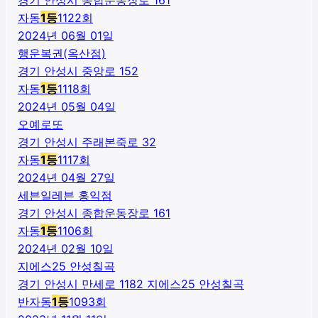
자동
1
등
1122
회
2024년 06월 01일
행운복권(옥산점)
경기 안성시 중앙로 152
자동
1
등
1118
회
2024년 05월 04일
오예로또
경기 안성시 주래본죽로 32
자동
1
등
1117
회
2024년 04월 27일
세븐일레븐 홍익점
경기 안성시 종합운동장로 161
자동
1
등
1106
회
2024년 02월 10일
지에스25 안성칠곡
경기 안성시 만세로 1182 지에스25 안성칠곡
반자동
1
등
1093
회