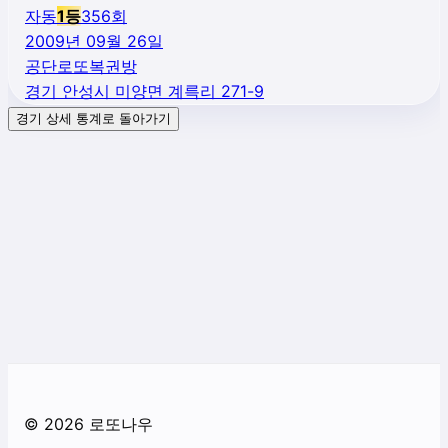
자동
1
등
356
회
2009년 09월 26일
공단로또복권방
경기 안성시 미양면 계륵리 271-9
경기
상세 통계로 돌아가기
©
2026
로또나우