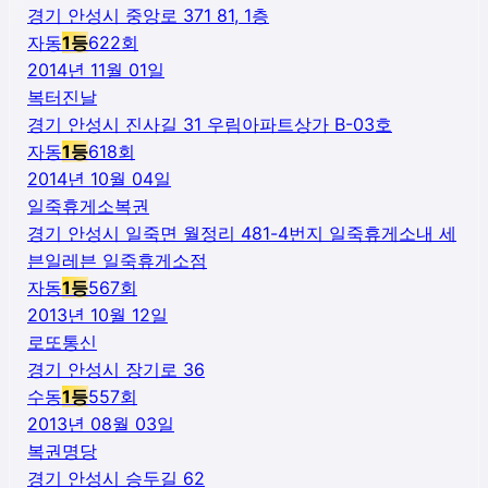
경기 안성시 중앙로 371 81, 1층
자동
1
등
622
회
2014년 11월 01일
복터진날
경기 안성시 진사길 31 우림아파트상가 B-03호
자동
1
등
618
회
2014년 10월 04일
일죽휴게소복권
경기 안성시 일죽면 월정리 481-4번지 일죽휴게소내 세
븐일레븐 일죽휴게소점
자동
1
등
567
회
2013년 10월 12일
로또통신
경기 안성시 장기로 36
수동
1
등
557
회
2013년 08월 03일
복권명당
경기 안성시 승두길 62