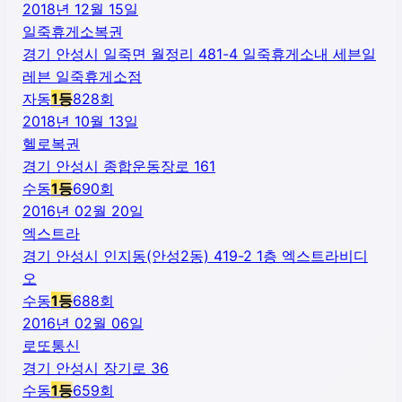
2018년 12월 15일
일죽휴게소복권
경기 안성시 일죽면 월정리 481-4 일죽휴게소내 세븐일
레븐 일죽휴게소점
자동
1
등
828
회
2018년 10월 13일
헬로복권
경기 안성시 종합운동장로 161
수동
1
등
690
회
2016년 02월 20일
엑스트라
경기 안성시 인지동(안성2동) 419-2 1층 엑스트라비디
오
수동
1
등
688
회
2016년 02월 06일
로또통신
경기 안성시 장기로 36
수동
1
등
659
회