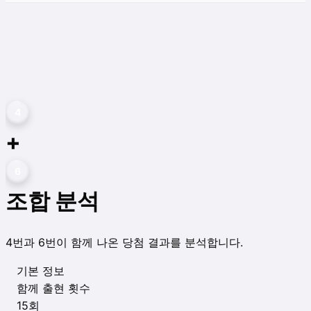
4
+
6
조합 분석
4
번과
6
번이 함께 나온 당첨 결과를 분석합니다.
기본 정보
함께 출현 횟수
15
회