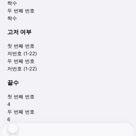
짝수
두 번째 번호
짝수
고저 여부
첫 번째 번호
저번호 (1-22)
두 번째 번호
저번호 (1-22)
끝수
첫 번째 번호
4
두 번째 번호
6
4