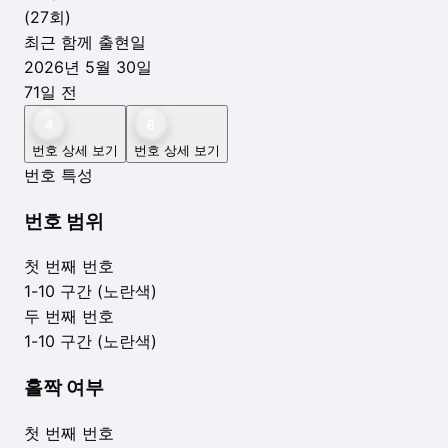
(
27
회)
최근 함께 출현일
2026년 5월 30일
71
일 전
4
6
번호 상세 보기
번호 상세 보기
번호 특성
번호 범위
첫 번째 번호
1-10 구간 (노란색)
두 번째 번호
1-10 구간 (노란색)
홀짝 여부
첫 번째 번호