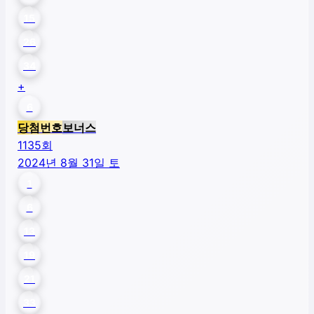
15
26
34
+
6
당첨번호
보너스
1135
회
2024년 8월 31일 토
1
6
13
19
21
33