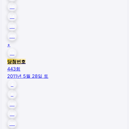
10
14
25
40
+
12
당첨번호
443
회
2011년 5월 28일 토
4
6
10
19
20