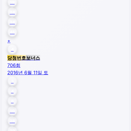
19
24
34
41
+
4
당첨번호
보너스
706
회
2016년 6월 11일 토
3
4
6
10
28
30