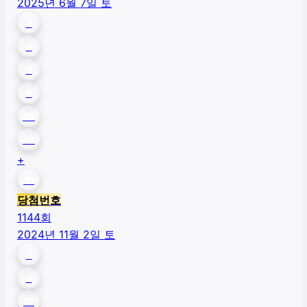
2025년 6월 7일 토
3
4
6
8
32
42
+
31
당첨번호
1144
회
2024년 11월 2일 토
3
4
12