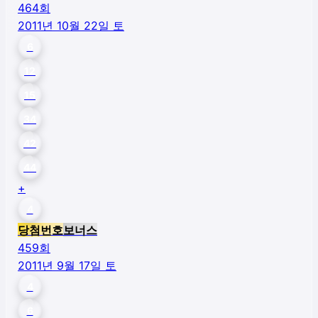
464
회
2011년 10월 22일 토
6
12
15
34
42
44
+
4
당첨번호
보너스
459
회
2011년 9월 17일 토
4
6