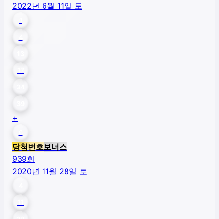
2022년 6월 11일 토
1
4
13
17
34
39
+
6
당첨번호
보너스
939
회
2020년 11월 28일 토
4
11
28