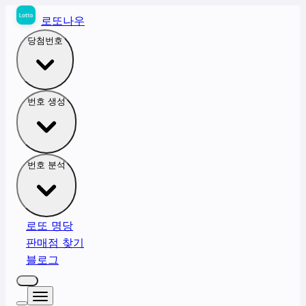
로또나우
당첨번호
번호 생성
번호 분석
로또 명당
판매점 찾기
블로그