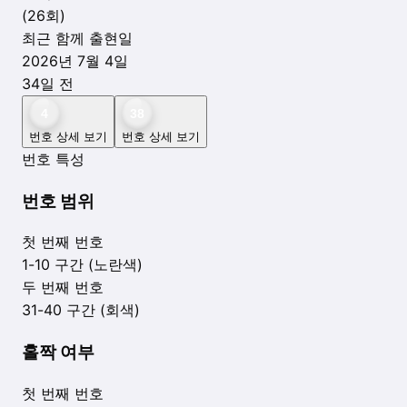
(
26
회)
최근 함께 출현일
2026년 7월 4일
34
일 전
4
38
번호 상세 보기
번호 상세 보기
번호 특성
번호 범위
첫 번째 번호
1-10 구간 (노란색)
두 번째 번호
31-40 구간 (회색)
홀짝 여부
첫 번째 번호