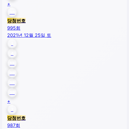
+
36
당첨번호
995
회
2021년 12월 25일 토
1
4
13
29
38
39
+
7
당첨번호
987
회