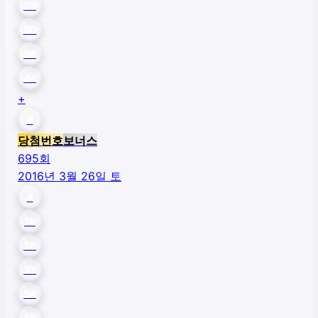
29
30
38
44
+
4
당첨번호
보너스
695
회
2016년 3월 26일 토
4
18
26
33
34
38