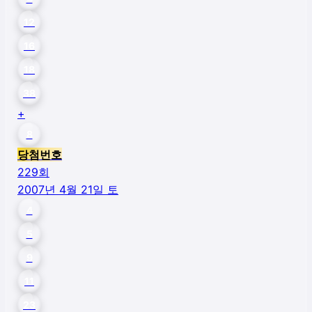
12
16
18
38
+
8
당첨번호
229
회
2007년 4월 21일 토
4
5
9
11
23