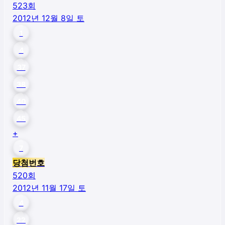
523
회
2012년 12월 8일 토
1
4
37
38
40
45
+
7
당첨번호
520
회
2012년 11월 17일 토
4
22