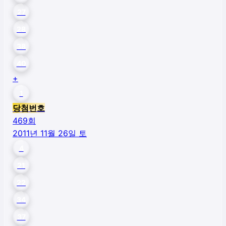
27
28
38
40
+
1
당첨번호
469
회
2011년 11월 26일 토
4
21
22
34
37