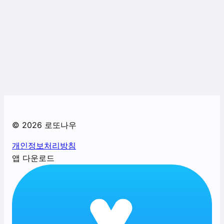
©
2026
로또나우
개인정보처리방침
앱 다운로드