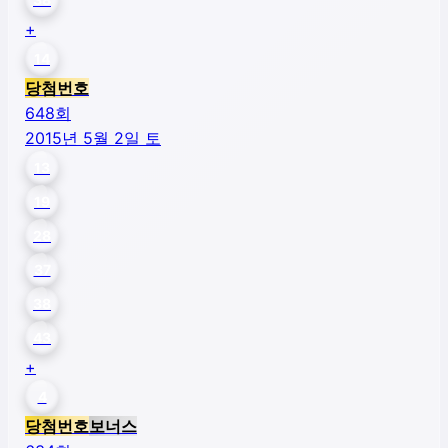
+
14
당첨번호
648
회
2015년 5월 2일 토
13
19
28
37
38
43
+
4
당첨번호
보너스