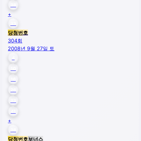
38
+
33
당첨번호
304
회
2008년 9월 27일 토
4
10
16
26
33
41
+
38
당첨번호
보너스