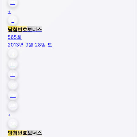
41
+
4
당첨번호
보너스
565
회
2013년 9월 28일 토
4
10
18
27
40
45
+
38
당첨번호
보너스