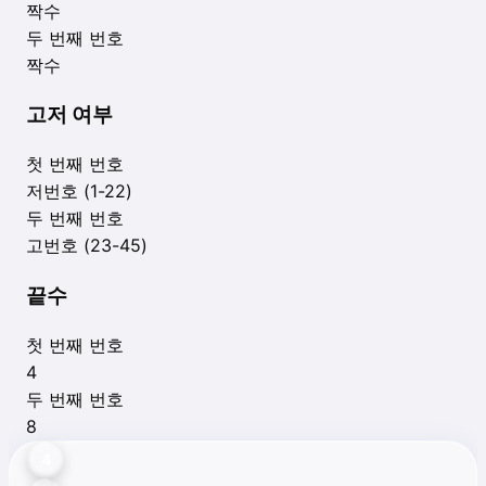
짝수
두 번째 번호
짝수
고저 여부
첫 번째 번호
저번호 (1-22)
두 번째 번호
고번호 (23-45)
끝수
첫 번째 번호
4
두 번째 번호
8
4