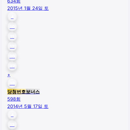
634
회
2015년 1월 24일 토
4
10
11
12
20
27
+
38
당첨번호
보너스
598
회
2014년 5월 17일 토
4
12