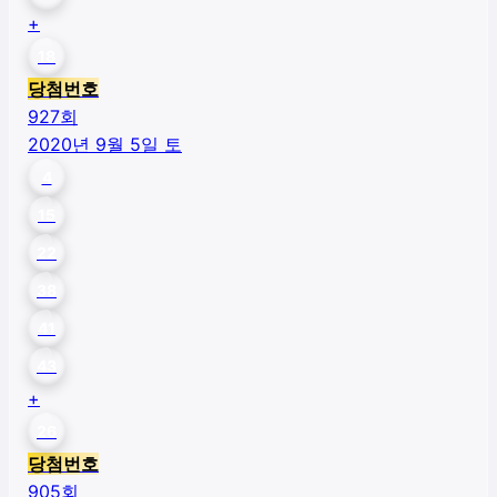
+
18
당첨번호
927
회
2020년 9월 5일 토
4
15
22
38
41
43
+
26
당첨번호
905
회