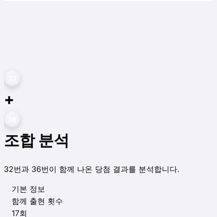
32
+
36
조합 분석
32
번과
36
번이 함께 나온 당첨 결과를 분석합니다.
기본 정보
함께 출현 횟수
17
회