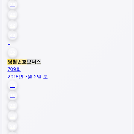
36
40
42
43
+
32
당첨번호
보너스
709
회
2016년 7월 2일 토
10
18
30
36
39