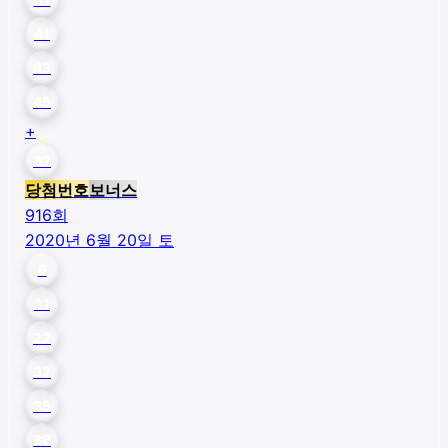
41
43
45
+
32
당첨번호
보너스
916
회
2020년 6월 20일 토
6
21
22
32
35
36