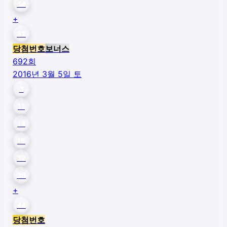
44
+
32
당첨번호
보너스
692
회
2016년 3월 5일 토
3
11
14
15
32
36
+
44
당첨번호