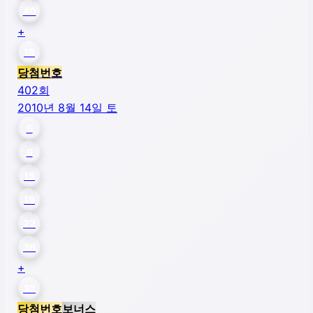
40
+
18
당첨번호
402
회
2010년 8월 14일 토
5
9
15
19
22
36
+
32
당첨번호
보너스