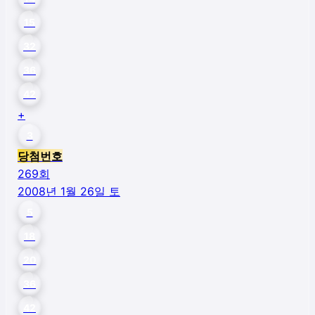
15
32
36
42
+
3
당첨번호
269
회
2008년 1월 26일 토
5
18
20
36
42