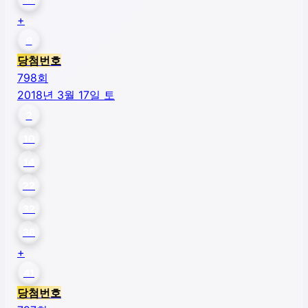
+
9
당첨번호
798
회
2018년 3월 17일 토
2
10
14
22
32
36
+
41
당첨번호