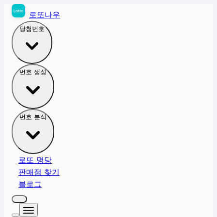
로또나우
당첨번호
번호 생성
번호 분석
로또 명당
판매점 찾기
블로그