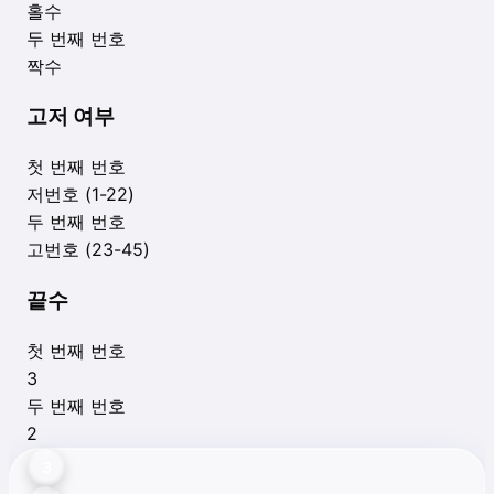
홀수
두 번째 번호
짝수
고저 여부
첫 번째 번호
저번호 (1-22)
두 번째 번호
고번호 (23-45)
끝수
첫 번째 번호
3
두 번째 번호
2
3