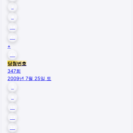
7
8
24
42
+
43
당첨번호
347
회
2009년 7월 25일 토
3
8
13
27
32