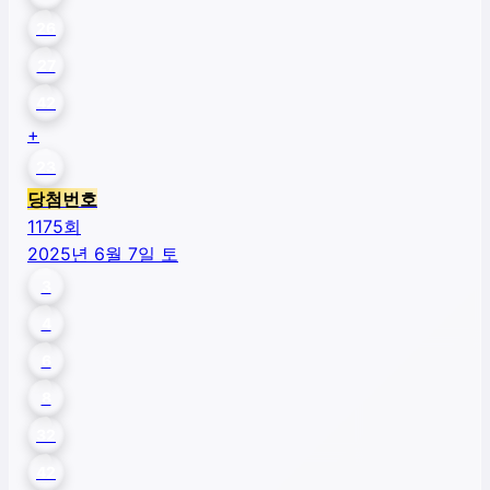
26
27
42
+
23
당첨번호
1175
회
2025년 6월 7일 토
3
4
6
8
32
42