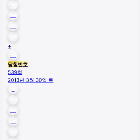
14
20
42
44
+
33
당첨번호
539
회
2013년 3월 30일 토
3
19
22
31
42