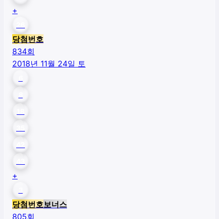
+
26
당첨번호
834
회
2018년 11월 24일 토
6
8
18
35
42
43
+
3
당첨번호
보너스
805
회