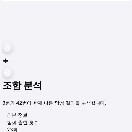
3
+
42
조합 분석
3
번과
42
번이 함께 나온 당첨 결과를 분석합니다.
기본 정보
함께 출현 횟수
23
회