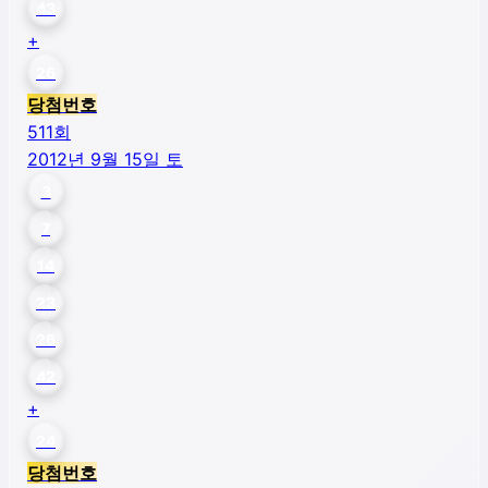
43
+
26
당첨번호
511
회
2012년 9월 15일 토
3
7
14
23
26
42
+
24
당첨번호