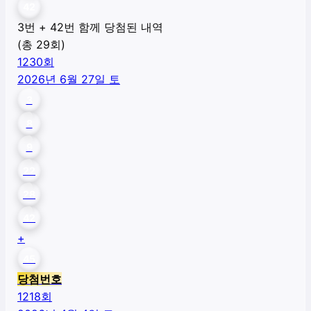
42
3번 + 42번 함께 당첨된 내역
(총
29
회)
1230
회
2026년 6월 27일 토
3
8
9
22
28
42
+
45
당첨번호
1218
회