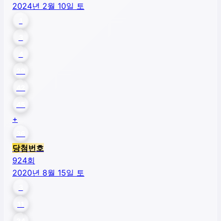
2024년 2월 10일 토
1
3
4
29
42
45
+
36
당첨번호
924
회
2020년 8월 15일 토
3
11
34