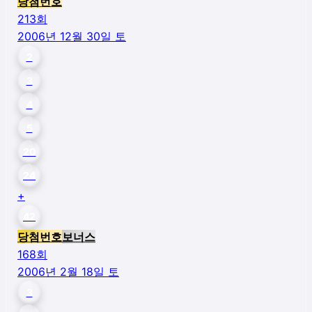
당첨번호
213
회
2006년 12월 30일 토
2
3
4
5
20
24
+
42
당첨번호
보너스
168
회
2006년 2월 18일 토
3