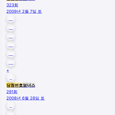
323
회
2009년 2월 7일 토
10
14
15
32
36
42
+
3
당첨번호
보너스
291
회
2008년 6월 28일 토
3
7