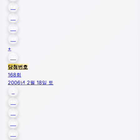
14
31
32
37
+
38
당첨번호
168
회
2006년 2월 18일 토
3
10
31
40
42