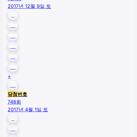
2017년 12월 9일 토
3
10
23
24
31
39
+
22
당첨번호
748
회
2017년 4월 1일 토
3
10