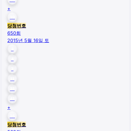
+
39
당첨번호
650
회
2015년 5월 16일 토
3
4
7
11
31
41
+
35
당첨번호