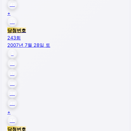
42
+
37
당첨번호
243
회
2007년 7월 28일 토
2
12
17
19
28
42
+
34
당첨번호