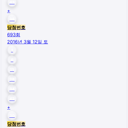
43
+
36
당첨번호
693
회
2016년 3월 12일 토
1
6
11
28
34
42
+
30
당첨번호