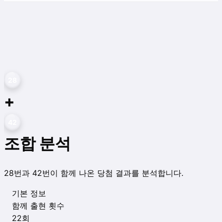
28
+
42
조합 분석
28
번과
42
번이 함께 나온 당첨 결과를 분석합니다.
기본 정보
함께 출현 횟수
22
회