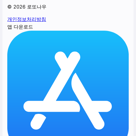
©
2026
로또나우
개인정보처리방침
앱 다운로드