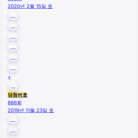
2020년 2월 15일 토
18
21
28
35
37
42
+
17
당첨번호
886
회
2019년 11월 23일 토
19
23