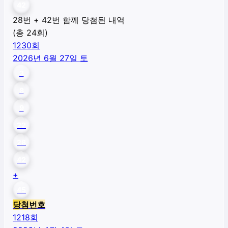
42
28번 + 42번 함께 당첨된 내역
(총
24
회)
1230
회
2026년 6월 27일 토
3
8
9
22
28
42
+
45
당첨번호
1218
회