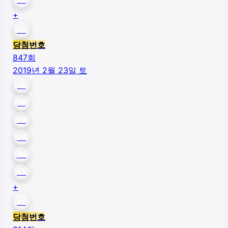
+
32
당첨번호
847
회
2019년 2월 23일 토
12
16
26
28
30
42
+
22
당첨번호