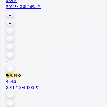
486
회
2012년 3월 24일 토
1
2
23
25
38
40
+
43
당첨번호
454
회
2011년 8월 13일 토
13
25