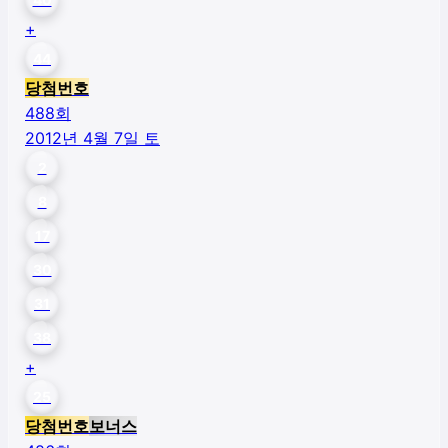
+
44
당첨번호
488
회
2012년 4월 7일 토
2
8
17
30
31
38
+
25
당첨번호
보너스