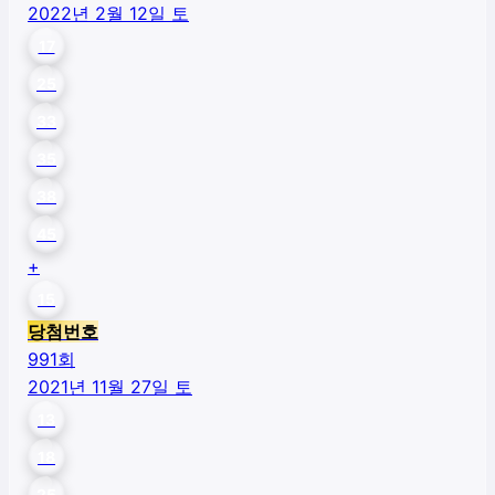
2022년 2월 12일 토
17
25
33
35
38
45
+
15
당첨번호
991
회
2021년 11월 27일 토
13
18
25