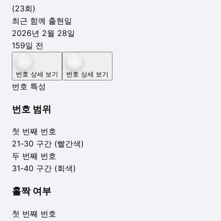
(
23
회)
최근 함께 출현일
2026년 2월 28일
159
일 전
25
38
번호 상세 보기
번호 상세 보기
번호 특성
번호 범위
첫 번째 번호
21-30 구간 (빨간색)
두 번째 번호
31-40 구간 (회색)
홀짝 여부
첫 번째 번호