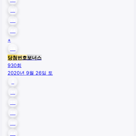
31
33
44
+
38
당첨번호
보너스
930
회
2020년 9월 26일 토
8
21
25
38
39
44