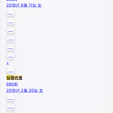
2018년 8월 11일 토
16
25
33
38
40
45
+
15
당첨번호
690
회
2016년 2월 20일 토
24
25