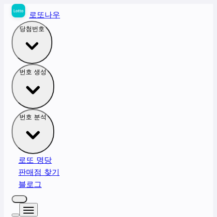
로또나우
당첨번호
번호 생성
번호 분석
로또 명당
판매점 찾기
블로그