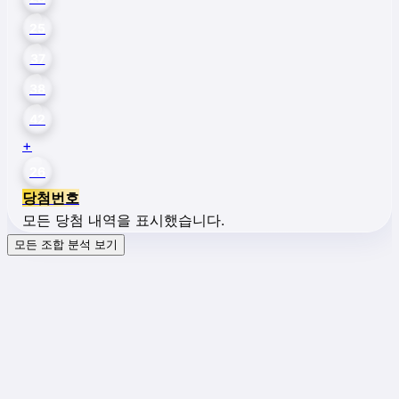
25
37
38
42
+
26
당첨번호
모든 당첨 내역을 표시했습니다.
모든 조합 분석 보기