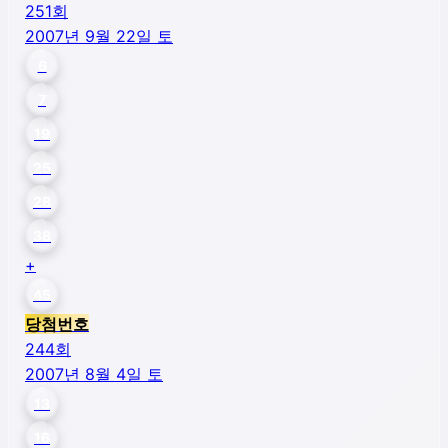
251
회
2007년 9월 22일 토
6
7
19
25
28
38
+
45
당첨번호
244
회
2007년 8월 4일 토
13
16