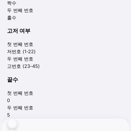
짝수
두 번째 번호
홀수
고저 여부
첫 번째 번호
저번호 (1-22)
두 번째 번호
고번호 (23-45)
끝수
첫 번째 번호
0
두 번째 번호
5
20