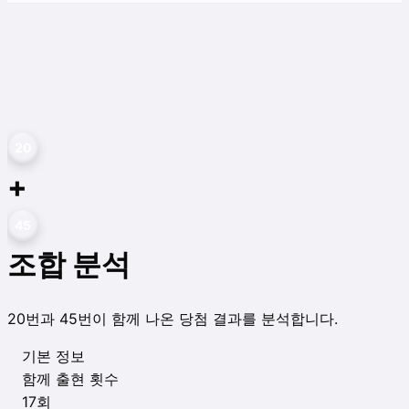
20
+
45
조합 분석
20
번과
45
번이 함께 나온 당첨 결과를 분석합니다.
기본 정보
함께 출현 횟수
17
회