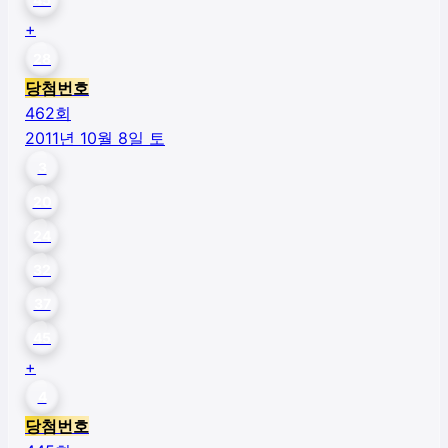
+
28
당첨번호
462
회
2011년 10월 8일 토
3
20
24
32
37
45
+
4
당첨번호