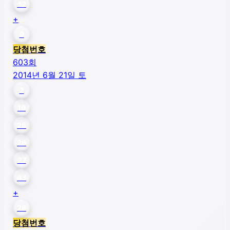
42
+
9
당첨번호
603
회
2014년 6월 21일 토
2
19
25
26
27
43
+
28
당첨번호