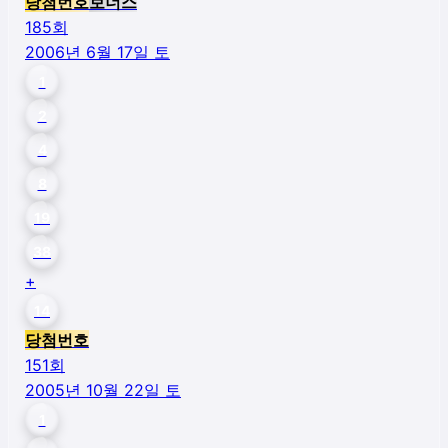
당첨번호
보너스
185
회
2006년 6월 17일 토
1
2
4
8
19
38
+
14
당첨번호
151
회
2005년 10월 22일 토
1