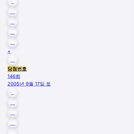
2
10
13
18
19
+
15
당첨번호
146
회
2005년 9월 17일 토
2
19
27
35
41