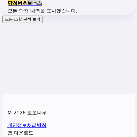
당첨번호
보너스
모든 당첨 내역을 표시했습니다.
모든 조합 분석 보기
©
2026
로또나우
개인정보처리방침
앱 다운로드