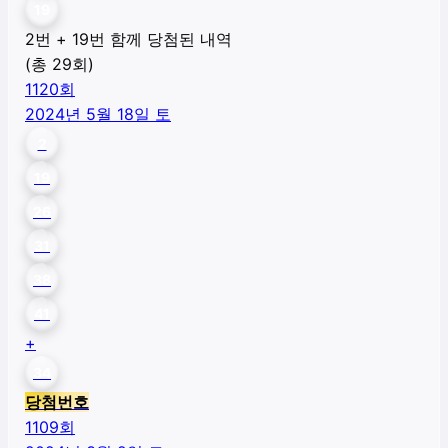
19
2번 + 19번 함께 당첨된 내역
(총
29
회)
1120
회
2024년 5월 18일 토
2
19
26
31
38
41
+
34
당첨번호
1109
회