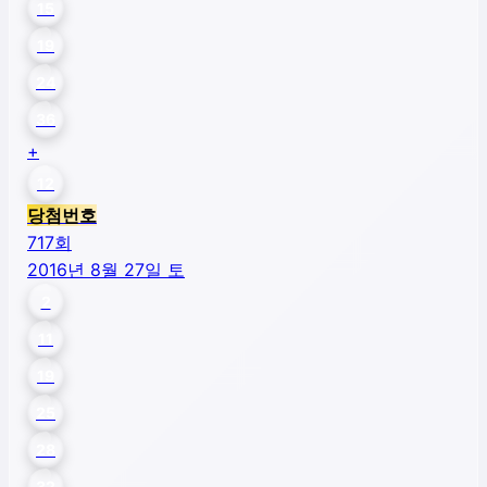
15
19
24
36
+
12
당첨번호
717
회
2016년 8월 27일 토
2
11
19
25
28
32