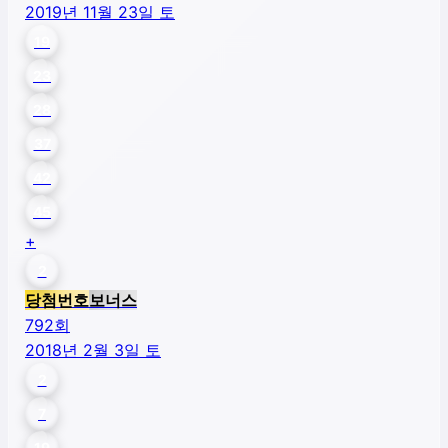
2019년 11월 23일 토
19
23
28
37
42
45
+
2
당첨번호
보너스
792
회
2018년 2월 3일 토
2
7
19