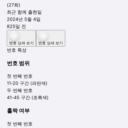
(
27
회)
최근 함께 출현일
2024년 5월 4일
825
일 전
16
45
번호 상세 보기
번호 상세 보기
번호 특성
번호 범위
첫 번째 번호
11-20 구간 (파란색)
두 번째 번호
41-45 구간 (초록색)
홀짝 여부
첫 번째 번호