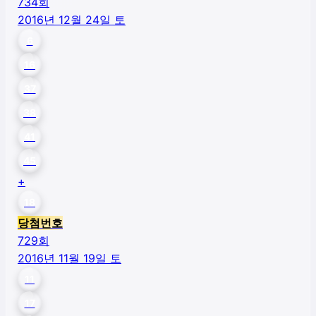
734
회
2016년 12월 24일 토
6
16
37
38
41
45
+
18
당첨번호
729
회
2016년 11월 19일 토
11
17