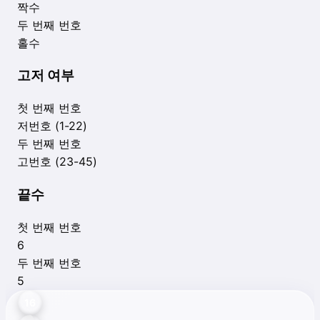
짝수
두 번째 번호
홀수
고저 여부
첫 번째 번호
저번호 (1-22)
두 번째 번호
고번호 (23-45)
끝수
첫 번째 번호
6
두 번째 번호
5
16