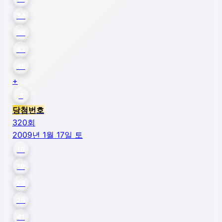
34
36
42
45
+
3
당첨번호
320
회
2009년 1월 17일 토
16
19
23
25
41