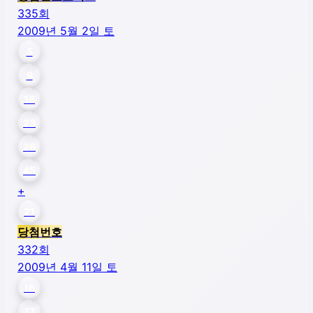
335
회
2009년 5월 2일 토
5
9
16
23
26
45
+
21
당첨번호
332
회
2009년 4월 11일 토
16
17