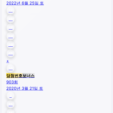
2022년 6월 25일 토
12
15
17
24
29
45
+
16
당첨번호
보너스
903
회
2020년 3월 21일 토
2
15
16