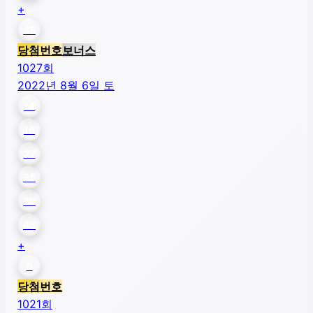
+
45
당첨번호
보너스
1027
회
2022년 8월 6일 토
14
16
27
35
39
45
+
5
당첨번호
1021
회