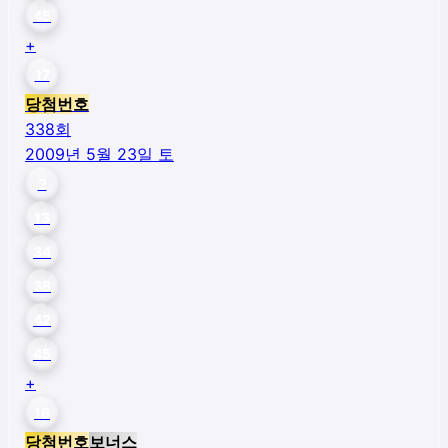
45
+
17
당첨번호
338
회
2009년 5월 23일 토
2
13
34
38
42
45
+
16
당첨번호
보너스