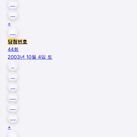
17
21
+
38
당첨번호
44
회
2003년 10월 4일 토
3
11
21
30
38
45
+
39