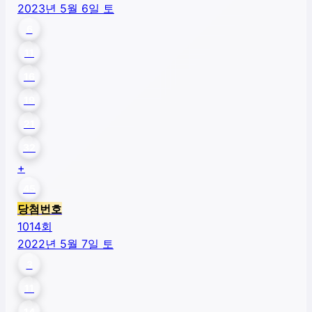
2023년 5월 6일 토
6
11
16
19
21
32
+
45
당첨번호
1014
회
2022년 5월 7일 토
3
11
14