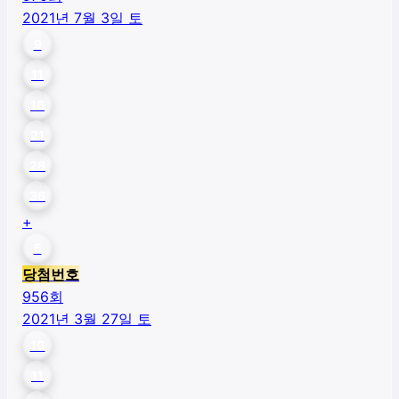
2021년 7월 3일 토
9
11
16
21
28
36
+
5
당첨번호
956
회
2021년 3월 27일 토
10
11