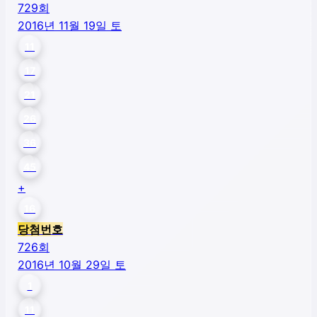
729
회
2016년 11월 19일 토
11
17
21
26
36
45
+
16
당첨번호
726
회
2016년 10월 29일 토
1
11