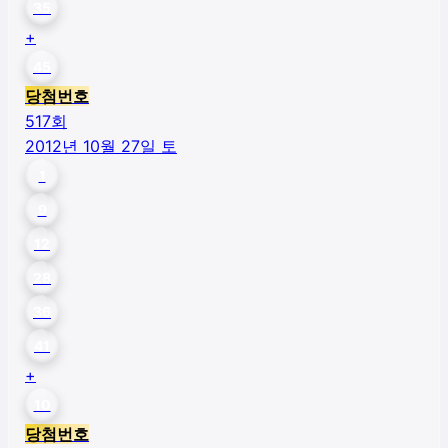
35
+
45
당첨번호
517
회
2012년 10월 27일 토
1
9
12
28
36
41
+
10
당첨번호