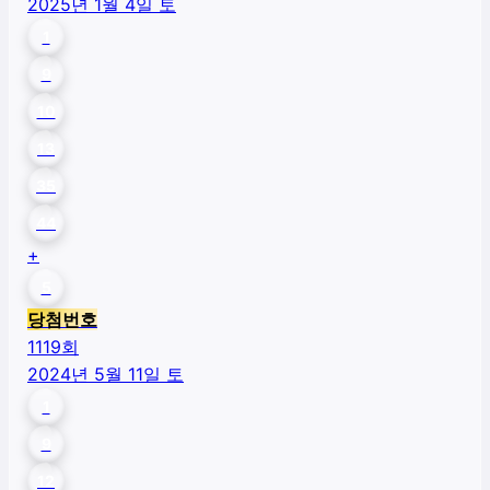
2025년 1월 4일 토
1
9
10
13
35
44
+
5
당첨번호
1119
회
2024년 5월 11일 토
1
9
12