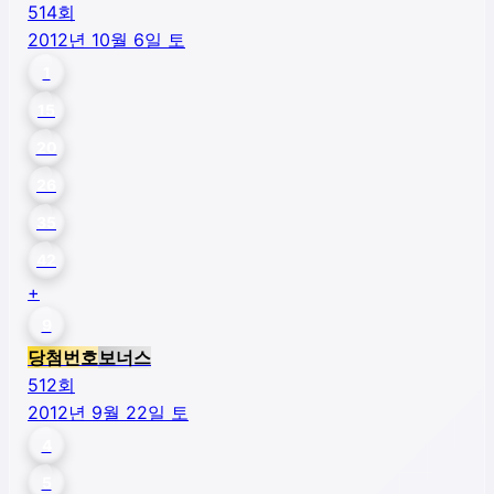
514
회
2012년 10월 6일 토
1
15
20
26
35
42
+
9
당첨번호
보너스
512
회
2012년 9월 22일 토
4
5