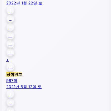
2022년 1월 22일 토
1
3
9
14
18
28
+
34
당첨번호
967
회
2021년 6월 12일 토
1
6
13