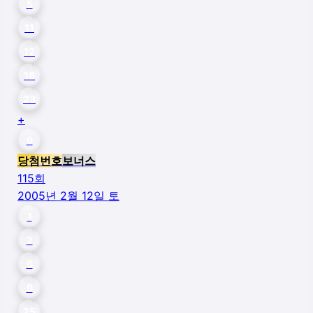
5
11
12
18
23
+
9
당첨번호
보너스
115
회
2005년 2월 12일 토
1
2
6
9
25