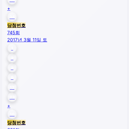
+
34
당첨번호
745
회
2017년 3월 11일 토
1
2
3
9
12
23
+
10
당첨번호