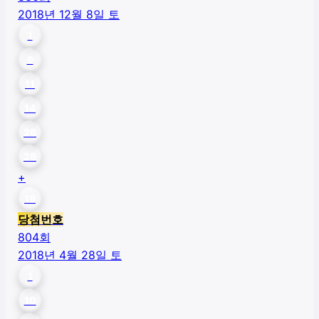
2018년 12월 8일 토
1
9
11
14
26
28
+
19
당첨번호
804
회
2018년 4월 28일 토
1
10