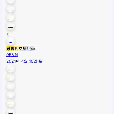
37
38
40
+
9
당첨번호
보너스
958
회
2021년 4월 10일 토
2
9
10
16
35
37