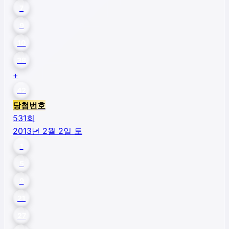
7
9
10
38
+
42
당첨번호
531
회
2013년 2월 2일 토
1
5
9
21
27