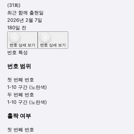
(
31
회)
최근 함께 출현일
2026년 2월 7일
180
일 전
1
9
번호 상세 보기
번호 상세 보기
번호 특성
번호 범위
첫 번째 번호
1-10 구간 (노란색)
두 번째 번호
1-10 구간 (노란색)
홀짝 여부
첫 번째 번호