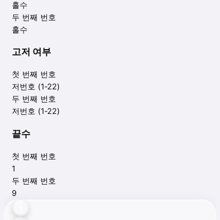
홀수
두 번째 번호
홀수
고저 여부
첫 번째 번호
저번호 (1-22)
두 번째 번호
저번호 (1-22)
끝수
첫 번째 번호
1
두 번째 번호
9
1