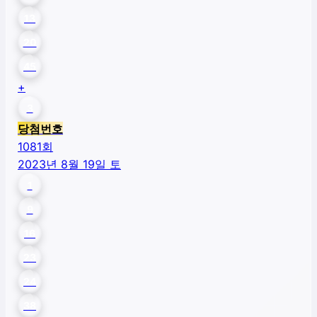
13
20
45
+
3
당첨번호
1081
회
2023년 8월 19일 토
1
9
16
23
24
38